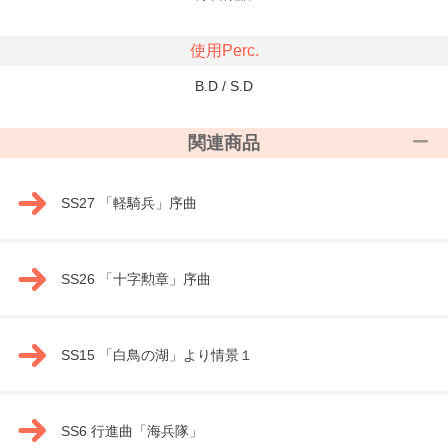
使用Perc.
B.D / S.D
関連商品
SS27 「軽騎兵」序曲
SS26 「十字勲章」序曲
SS15 「白鳥の湖」より情景１
SS6 行進曲「海兵隊」