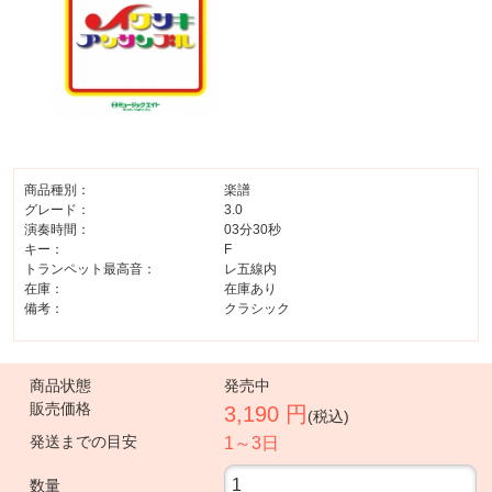
商品種別：
楽譜
グレード：
3.0
演奏時間：
03分30秒
キー：
F
トランペット最高音：
レ五線内
在庫：
在庫あり
備考：
クラシック
商品状態
発売中
販売価格
3,190 円
(税込)
発送までの目安
1～3日
数量