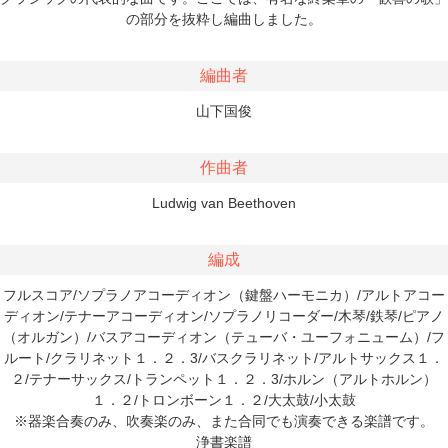
の部分を抜粋し編曲しました。
編曲者
山下国俊
作曲者
Ludwig van Beethoven
編成
フルスコア/ソプラノアコーディオン（鍵盤ハーモニカ）/アルトアコー
ディオン/テナーアコーディオン/ソプラノリコーダー/木琴/鉄琴/ピアノ
（オルガン）/バスアコーディオン（テューバ・ユーフォニューム）/フ
ルート/クラリネット１．２．3/バスクラリネット/アルトサックス１．
２/テナーサックス/トランペット１．２．3/ホルン（アルトホルン）
１．２/トロンボーン１．２/大太鼓/小太鼓
※器楽合奏のみ、吹奏楽のみ、また合同でも演奏できる楽譜です。
浄書楽譜