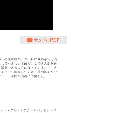
サンプルPDF
バーの代表曲の一つ。特に吹奏楽では演
されてやまない名曲だ。この少人数吹奏
も演奏できるようになっている。が、人
して自由に演奏した方が、曲の賑やかな
プラード楽団の演奏に準拠した。
リネット / アルト＆テナー＆バリトン・サ