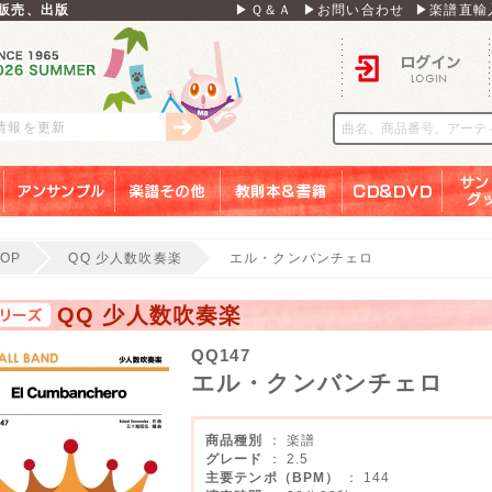
販売、出版
▶Ｑ＆Ａ
▶お問い合わせ
▶楽譜直輸
ログイン
刊情報を更新
アンサンブル
楽譜その他
教則本＆書籍
ＣＤ＆ＤＶＤ
サンリ
TOP
QQ 少人数吹奏楽
エル・クンバンチェロ
QQ 少人数吹奏楽
QQ147
エル・クンバンチェロ
商品種別
： 楽譜
グレード
： 2.5
主要テンポ（BPM）
： 144