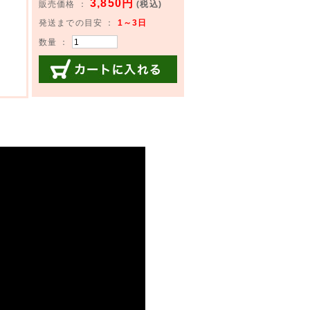
3,850円
販売価格 ：
(税込)
発送までの目安 ：
1～3日
数量 ：
カートに入れる