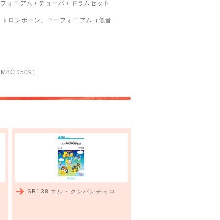
ユーフォニアム / テューバ / ドラムセット
、トロンボーン、ユーフォニアム（低音
（M8CD509）
SB138
エル・クンバンチェロ