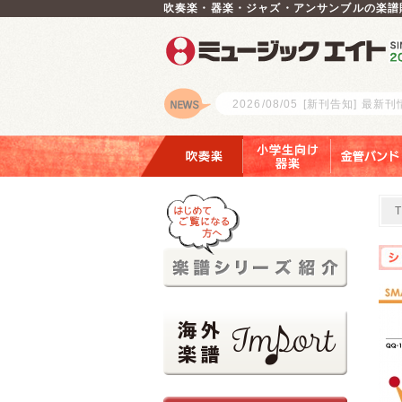
吹奏楽・器楽・ジャズ・アンサンブルの楽譜
2026/08/05
[新刊告知] 最新
ロゴ
吹奏楽
小学生向け器楽
金管バンド