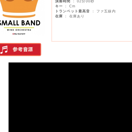
演奏時間
： 02分00秒
キー
： Cm
トランペット最高音
： ファ五線内
在庫
： 在庫あり
実演参考音源