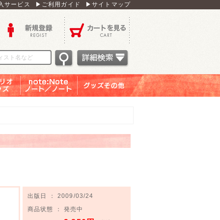
入サービス
▶ご利用ガイド
▶サイトマップ
新規登録
カートを見る
オグッ
note：Note ノー
グッズその他
ズ
ト／ノート
出版日 ： 2009/03/24
商品状態 ： 発売中