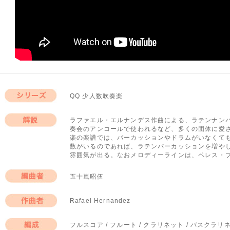
QQ 少人数吹奏楽
シリーズ
ラファエル・エルナンデス作曲による、ラテンナン
奏会のアンコールで使われるなど、多くの団体に愛
解説
楽の楽譜では、パーカッションやドラムがいなくて
数がいるのであれば、ラテンパーカッションを増や
雰囲気が出る。なおメロディーラインは、ペレス・
五十嵐昭伍
編曲者
Rafael Hernandez
作曲者
フルスコア / フルート / クラリネット / バスクラ