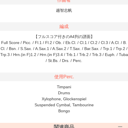
作曲者
越智志帆
編成
【フルスコア付きのA4判の譜面】
Full Score / Picc. / Fl.1 / Fl.2 / Ob. / Eb.Cl. / Cl.1 / Cl.2 / Cl.3 / A.Cl. / B.
Cl. / Bsn. / S.Sax. / A.Sax.1 / A.Sax.2 / T.Sax. / Bar.Sax. / Trp.1 / Trp.2 /
Trp.3 / Hrn.(in F)1.2 / Hrn.(in F)3.4 / Trb.1 / Trb.2 / Trb.3 / Euph. / Tuba
/ St.Bs. / Drs. / Perc.
使用Perc.
Timpani
Drums
Xylophone, Glockenspiel
Suspended Cymbal, Tambourine
Bongo
関連商品