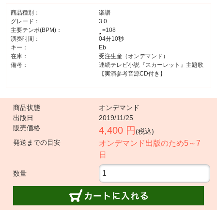
商品種別：
楽譜
グレード：
3.0
主要テンポ(BPM)：
=108
演奏時間：
04分10秒
キー：
Eb
在庫：
受注生産（オンデマンド）
備考：
連続テレビ小説『スカーレット』主題歌
【実演参考音源CD付き】
商品状態
オンデマンド
出版日
2019/11/25
販売価格
4,400 円
(税込)
発送までの目安
オンデマンド出版のため5～7
日
数量