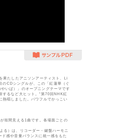
サンプルPDF
を果たしたアニソンアーティスト、Li
枚目のCDシングルが、この「紅蓮華（ぐ
のやいば）」のオープニングテーマです
するなど大ヒット。“第70回NHK紅
に熱唱しました。パワフルでかっこい
が垣間見える1曲です。各場面ごとの
よる）は、リコーダー・鍵盤ハーモニ
ード感や音量バランスに統一感をもた