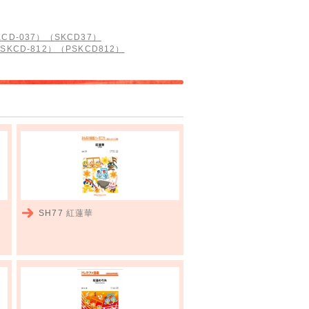
D-037）（SKCD37）
KCD-812）（PSKCD812）
SH77
紅蓮華