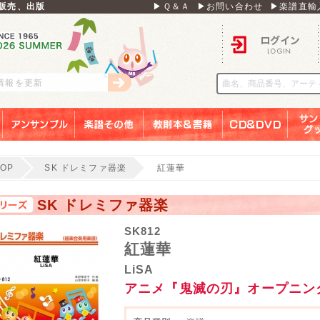
販売、出版
▶Ｑ＆Ａ
▶お問い合わせ
▶楽譜直輸
ログイン
刊情報を更新
アンサンブル
楽譜その他
教則本＆書籍
ＣＤ＆ＤＶＤ
サンリ
TOP
SK ドレミファ器楽
紅蓮華
SK ドレミファ器楽
SK812
紅蓮華
LiSA
アニメ『鬼滅の刃』オープニン