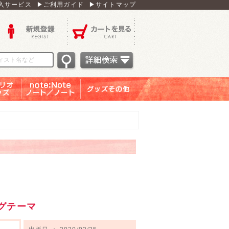
入サービス
▶ご利用ガイド
▶サイトマップ
新規登録
カートを見る
オグッ
note：Note ノー
グッズその他
ズ
ト／ノート
グテーマ