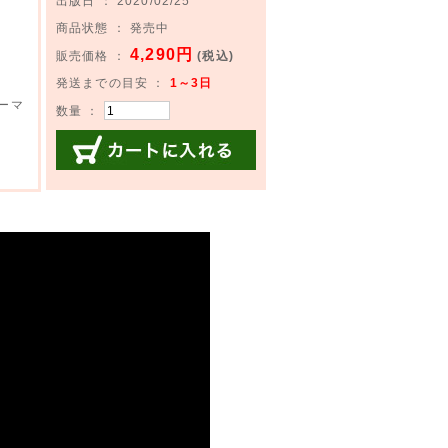
出版日 ： 2020/02/25
商品状態 ： 発売中
4,290円
販売価格 ：
(税込)
発送までの目安 ：
1～3日
ーマ
数量 ：
カートに入れる