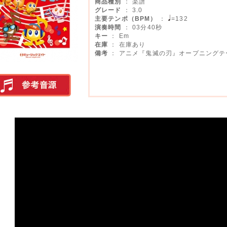
商品種別
： 楽譜
グレード
： 3.0
主要テンポ（BPM）
：
=132
演奏時間
： 03分40秒
キー
： Em
在庫
： 在庫あり
備考
： アニメ『鬼滅の刃』オープニングテ
実演参考音源