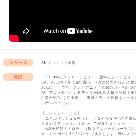
SK ドレミファ器楽
シリーズ
2010年にメジャーデビュー、翌年にソロデビュー
SA。2019年4月に先行配信、7月に発売された15
解説
れんげ）」です。テレビアニメ「鬼滅の刃（きめつ
が、アニメ歌手によるデイリーDL数の最高記録を更新
白歌合戦”にも初出場、「鬼滅の刃」の映像をバック
いナンバーです。
【アレンジャーより】
エネルギッシュな中にも、しなやかな"和"の雰囲気
音量や音色にメリハリをつけて演奏しましょう。
Ⓖ3小節目のメロディ（原曲ではバックコーラスに
カ・キーボード3の3パートで成立します。音のスピ