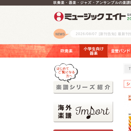
吹奏楽・器楽・ジャズ・アンサンブルの楽譜
2026/08/07
[新刊告知] 最新
ロゴ
吹奏楽
小学生向け器楽
金管バンド