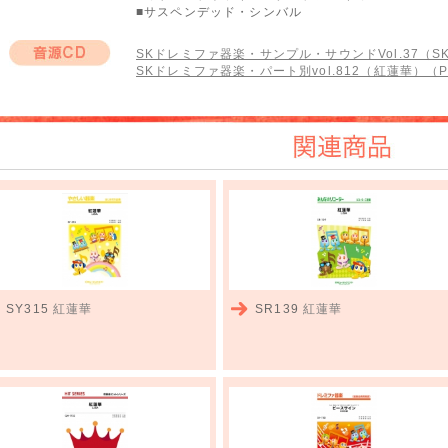
■サスペンデッド・シンバル
SKドレミファ器楽・サンプル・サウンドVol.37（SKC
SKドレミファ器楽・パート別vol.812（紅蓮華）（PS
音源CD
関連商品
SY315
紅蓮華
SR139
紅蓮華