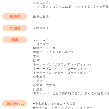
せましょう。
小太鼓とフロアタムは並べてセットし、1名で演奏
山里佐和子
編曲者
草野華余子
作曲者
フルスコア
リコーダー
編成
鍵盤ハーモニカ
鍵盤ハーモニカ（初心者用）
木琴
鉄琴
キーボード1（ソプラノアコーディオン）
キーボード2（アルトアコーディオン）
キーボード3（テナーアコーディオン）
低音楽器
ピアノ
小太鼓・大太鼓
打楽器
※ティンパニなどの特殊打楽器は、無くても演奏可
■小太鼓&フロアタム・大太鼓
■カウベル、トライアングル、シェイカー
使用Perc.