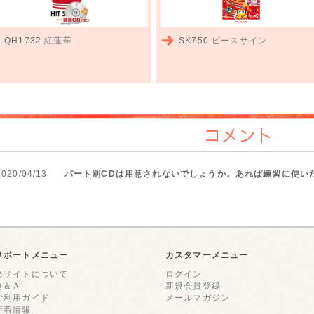
QH1732
紅蓮華
SK750
ピースサイン
コメント
2020/04/13
パート別CDは用意されないでしょうか。あれば練習に使い
サポートメニュー
カスタマーメニュー
当サイトについて
ログイン
Ｑ＆Ａ
新規会員登録
ご利用ガイド
メールマガジン
新着情報