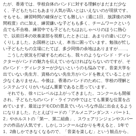
たが、香港では、学校自体のバンドに対する理解がまだまだ少な
く、子どもたちにもあまり人気が高いとはいえないのが現状です。
そもそも、練習時間の確保がとても難しい（週に1日、放課後の2時
間程度）のに加え、練習嫌いな子どもも多く、チームワークという
点でも不合格。練習中でも子どもたちはおしゃべりのほうに熱心
で、以前日本の吹奏楽部を視察したときには、あまりの違いにびっ
くりしました。お国柄とはいえ、本当に困っています。勉強が忙し
い子どもたちの立場にたてば、多少同情の余地はありますが……。
こうした状況を打破するためにも、我々のようなバンド・ディレ
クターがバンドの魅力を伝えていかなければならないのですが、そ
のバンド・ディレクターが少ないというのも悩みです。音楽大学を
出ていない先生方、資格のない先生方がバンドを教えていることが
少なくありません。今後は、香港のバンドのために、学校の理解と
システムづくりがいちばん重要であると思っています。
それでも、徐々にレベルは上がってきました。コンクールも開催
され、子どもたちのバンド・ライフの中ではとても重要な位置を占
めています。最近はデモCDの普及でいろいろな作品に出会えるよう
になりました。たとえばリードの「アルメニアンダンス・パート1、
2」やホルストの「第一、第二組曲」、スウェアリンジェンやスパー
クの作品が人気です。しかしコンクールばかりを考えると、1年で
1、2曲しかできなくなるので、「音楽を楽しむ」という観点から、