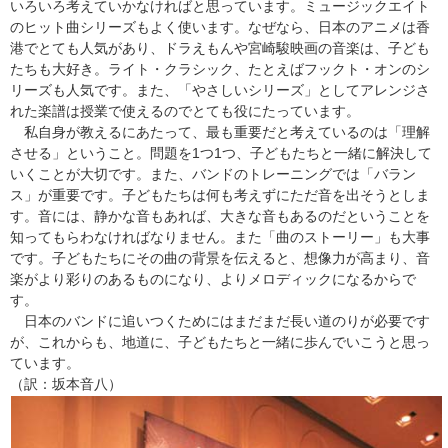
いろいろ考えていかなければと思っています。ミュージックエイト
のヒット曲シリーズもよく使います。なぜなら、日本のアニメは香
港でとても人気があり、ドラえもんや宮崎駿映画の音楽は、子ども
たちも大好き。ライト・クラシック、たとえばフックト・オンのシ
リーズも人気です。また、「やさしいシリーズ」としてアレンジさ
れた楽譜は授業で使えるのでとても役にたっています。
私自身が教えるにあたって、最も重要だと考えているのは「理解
させる」ということ。問題を1つ1つ、子どもたちと一緒に解決して
いくことが大切です。また、バンドのトレーニングでは「バラン
ス」が重要です。子どもたちは何も考えずにただ音を出そうとしま
す。音には、静かな音もあれば、大きな音もあるのだということを
知ってもらわなければなりません。また「曲のストーリー」も大事
です。子どもたちにその曲の背景を伝えると、想像力が高まり、音
楽がより彩りのあるものになり、よりメロディックになるからで
す。
日本のバンドに追いつくためにはまだまだ長い道のりが必要です
が、これからも、地道に、子どもたちと一緒に歩んでいこうと思っ
ています。
（訳：坂本音八）