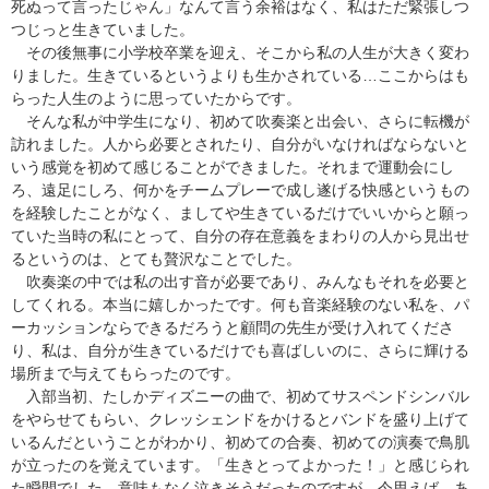
死ぬって言ったじゃん」なんて言う余裕はなく、私はただ緊張しつ
つじっと生きていました。
その後無事に小学校卒業を迎え、そこから私の人生が大きく変わ
りました。生きているというよりも生かされている…ここからはも
らった人生のように思っていたからです。
そんな私が中学生になり、初めて吹奏楽と出会い、さらに転機が
訪れました。人から必要とされたり、自分がいなければならないと
いう感覚を初めて感じることができました。それまで運動会にし
ろ、遠足にしろ、何かをチームプレーで成し遂げる快感というもの
を経験したことがなく、ましてや生きているだけでいいからと願っ
ていた当時の私にとって、自分の存在意義をまわりの人から見出せ
るというのは、とても贅沢なことでした。
吹奏楽の中では私の出す音が必要であり、みんなもそれを必要と
してくれる。本当に嬉しかったです。何も音楽経験のない私を、パ
ーカッションならできるだろうと顧問の先生が受け入れてくださ
り、私は、自分が生きているだけでも喜ばしいのに、さらに輝ける
場所まで与えてもらったのです。
入部当初、たしかディズニーの曲で、初めてサスペンドシンバル
をやらせてもらい、クレッシェンドをかけるとバンドを盛り上げて
いるんだということがわかり、初めての合奏、初めての演奏で鳥肌
が立ったのを覚えています。「生きとってよかった！」と感じられ
た瞬間でした。意味もなく泣きそうだったのですが、今思えば、あ