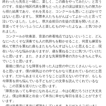
終わったら先生と一緒に、楽しく、この曲をやってみたい」と言う
のです。生徒が地区代表を勝ちとったときの涙は彼女たちの努力か
ら得た結果であり、それを見ると、コンクールも悪いことばかりで
はないと思いますし、実際本人たちもがんばってよかったと言って
泣いていました。しかし、県大会前日の生徒の言葉を聞いたとき、
音楽ってそういうふうに人と楽しむものやったよなぁ…と気づかさ
れました。
コンクールが吹奏楽、音楽の終着地点ではないということ、どん
なにへたくそな演奏でも人の気持ちを動かせること、何度も練習を
積んで努力を重ねた曲もまたもちろんすばらしいと思えること…現
在いろいろな悩みがありますが、歳を重ねるごとに気づいていけた
らと思います。また、さまざまな先輩指導者の方からきちんと学ん
でいこうと思います。
最後に僕のような障害を持った人は世の中にたくさんいらっしゃ
ると思います。僕の病気はその中でもかなり恵まれているのだと思
います。だからあまりえらそうなことは言えないのですが、もしも
今障害を持ち悩んでいる子どもがこの文章を読んでくれているな
ら、この言葉を送りたいと思います。
「障害があっても幸せになれるんだよ…今は心配だろうけど大丈夫
だよ。僕は吹奏楽と出会って本当に幸せな毎日を送ることができて
います」
僕は吹奏楽に本当に感謝をしています。ありがとうございまし