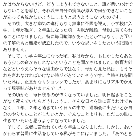
かはわからないけど、どうしようもできないこと、誰が悪いわけで
もないことを感じ、それ以来自分の病気が原因で何かできないこと
があっても泣かないようにしようと思うようになったのです。
その後、大きな病気の進行もなく無事に卒園を迎え、小学校に入
学。１年が過ぎ、２年生になった頃、両親が離婚、母親に育てられ
ることになりました。特に毎日喧嘩があったとかではなく、お互い
の了解のもと離婚が成立したので、いやな思いをしたという記憶は
ありません。
そして、小学４年生になった頃、私は母から、もしかしたらあと
もう少しの命かもしれないということを聞かされました。教育方針
などというえらそうな理由からではなく、母から見た私は、もうそ
れを言わなければいけない時期がきていたそうです。当時それを聞
いた私は、正直かなりショックでしたが、あまりにもリアルでかえ
って現実味がありませんでした。
その頃から、毎日寝るのが怖くなっていました。明日起きること
がなく死んでいたらどうしよう…。そんな日々を誰に言うわけでも
なく、１年、２年と過ぎていく日々の中で、運動会に出たいとか自
分のやりたいことがしたいとか、そんなことよりも、ただこの世に
生きていたいと思うようになっていました。
そして、医者に言われていた６年生になりました。しかし、あい
かわらず普通に生活をしている私がそこにはいました。「あのとき