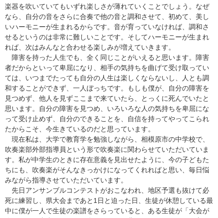
楽器を吹いていてもいずれ楽しさが薄れていくことでしょう。なぜ
なら、自分の音をさらに合奏で他の音と調和させて、初めて、美し
いハーモニーが生まれるからです。音が育っていなければ、調和さ
せるというのは非常に難しいことです。そしてハーモニーが生まれ
れば、次はみんなと合わせる楽しみが増えていきます。
障害を持った人生でも、全く同じことがいえると思います。障害
者だからといって卑屈になり、相手の気持ちを曲げて受け取ってい
ては、いつまでたっても自分の人生は楽しくならないし、人とも調
和することができず、一人ぼっちです。もしも僕が、自分の障害を
見つめず、他人を見ずここまで来ていたら、とっくに死んでいたと
思います。自分の障害を見つめ、いろいろな人の気持ちを卑屈にな
って受け止めず、自分のできることを、自信を持ってやってこられ
たからこそ、今生きているのだと思っています。
現在私は、大学で教育学を勉強しながら、相模原市の中学校で、
吹奏楽部外部指導員という形で吹奏楽に関わらせていただいていま
す。私が中学生のときに存在意義を見出せたように、今の子どもた
ちにも、吹奏楽がそんなきっかけになってくれればと思い、毎日悩
みながら指導させていただいています。
先日アンサンブルコンテストがおこなわれ、地区予選も抜けて必
死に練習し、県大会まであと1日と迫った日、生徒が休憩している最
中に僕が一人で生徒の楽譜をさらっていると、ある生徒が「大会が