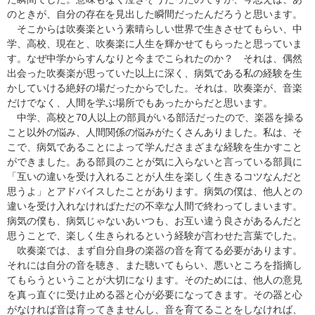
のときが、自分の存在を見出した瞬間だったんだろうと思います。
そこからは吹奏楽という素晴らしい世界で生きさせてもらい、中
学、高校、現在と、吹奏楽に人生を輝かせてもらったと思っていま
す。なぜ中学からすんなりと今までこられたのか？ それは、偶然
出会った吹奏楽が思っていた以上に深く、病気である私の経験を生
かしていける絶好の場だったからでした。それは、吹奏楽が、音楽
だけでなく、人間を学ぶ場所でもあったからだと思います。
中学、高校と70人以上の部員がいる部活だったので、楽器を操る
こと以外の悩み、人間関係の悩みがたくさんありました。私は、そ
こで、病気であることによって学んださまざまな経験を生かすこと
ができました。ある部員のことが気に入らないと言っている部員に
「互いの違いを受け入れることが人生を楽しく生きるコツなんだと
思うよ」とアドバイスしたことがあります。病気の僕は、他人との
違いを受け入れなければただの不幸な人間で終わってしまいます。
病気の僕も、病気じゃないあいつも、お互い違う良さがあるんだと
思うことで、楽しく生きられるという経験が言わせた言葉でした。
吹奏楽では、まず自分自身の楽器の音を育てる必要があります。
それには自分の音を聴き、また聴いてもらい、悪いところを指摘し
てもらうということが大切になります。そのためには、他人の意見
を真っ直ぐに受け止める器と心が必要になってきます。その器と心
がなければ音は育ってきませんし、音を育てることをしなければ、