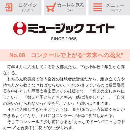
No.88 コンクールで上がる“未来への花火”
毎年４月に入団してくる新入部員たち。下は小学校２年生から存
在する。
もちろん吹奏楽で使う楽器の経験者は皆無だから、組み立て方や
持ち方から教えなければならない。それを担っているのは運営委員
長を中心とした甲西吹奏楽団とその後援会で、「音楽の楽しさを伝
えたい」、「教えた子どもたちと将来一緒に演奏したい」、「自分
の追いかけられなかった夢を託したい」と想いはさまざま。
４月に入団してきた子どもたちは、６月頃には一応音階ぐらいが
できるようになり、７月にはコンクール練習に参加し始める。
そしてコンクールの少し前になると“あっちでドーン”“こっちでド
カーン”と合奏中に“花火”が上がり出す。