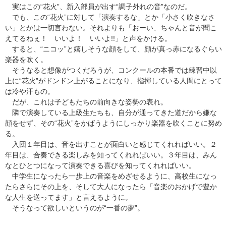
実はこの“花火”、新入部員が出す“調子外れの音”なのだ。
でも、この“花火”に対して「演奏するな」とか「小さく吹きなさ
い」とかは一切言わない。それよりも「おーい、ちゃんと音が聞こ
えてるねぇ！ いいよ！ いいよ!!」と声をかける。
すると、“ニコッ”と嬉しそうな顔をして、顔が真っ赤になるぐらい
楽器を吹く。
そうなると想像がつくだろうが、コンクールの本番では練習中以
上に“花火”がドンドン上がることになり、指揮している人間にとって
は冷や汗もの。
だが、これは子どもたちの前向きな姿勢の表れ。
隣で演奏している上級生たちも、自分が通ってきた道だから嫌な
顔をせず、その“花火”をかばうようにしっかり楽器を吹くことに努め
る。
入団１年目は、音を出すことが面白いと感じてくれればいい。２
年目は、合奏できる楽しみを知ってくれればいい。３年目は、みん
なとひとつになって演奏できる喜びを知ってくれればいい。
中学生になったら一歩上の音楽をめざせるように、高校生になっ
たらさらにその上を、そして大人になったら「音楽のおかげで豊か
な人生を送ってます」と言えるように。
そうなって欲しいというのが“一番の夢”。