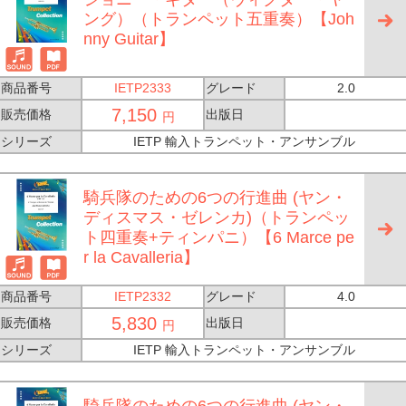
ング）（トランペット五重奏）【Joh
nny Guitar】
商品番号
IETP2333
グレード
2.0
7,150
販売価格
出版日
円
シリーズ
IETP 輸入トランペット・アンサンブル
騎兵隊のための6つの行進曲 (ヤン・
ディスマス・ゼレンカ)（トランペッ
ト四重奏+ティンパニ）【6 Marce pe
r la Cavalleria】
商品番号
IETP2332
グレード
4.0
5,830
販売価格
出版日
円
シリーズ
IETP 輸入トランペット・アンサンブル