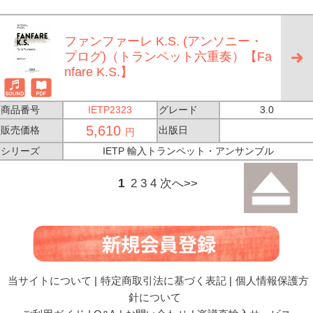
ファンファーレ K.S. (アンソニー・
プログ)（トランペット六重奏）【Fa
nfare K.S.】
商品番号
IETP2323
グレード
3.0
5,610
販売価格
出版日
円
シリーズ
IETP 輸入トランペット・アンサンブル
1
2
3
4
次へ>>
当サイトについて
|
特定商取引法に基づく表記
|
個人情報保護方
針について