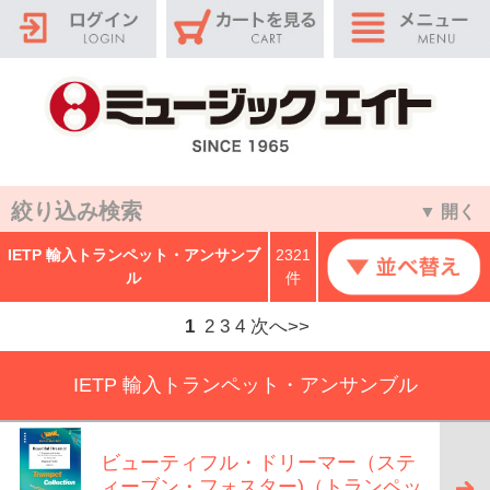
絞り込み検索
▼ 開く
IETP 輸入トランペット・アンサンブ
2321
ル
件
1
2
3
4
次へ>>
IETP 輸入トランペット・アンサンブル
ビューティフル・ドリーマー（ステ
ィーブン・フォスター)（トランペッ