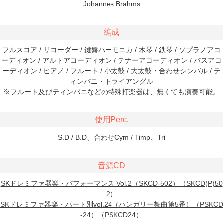
Johannes Brahms
編成
フルスコア / リコーダー / 鍵盤ハーモニカ / 木琴 / 鉄琴 / ソプラノアコ
ーディオン / アルトアコーディオン / テナーアコーディオン / バスアコ
ーディオン / ピアノ / フルート / 小太鼓 / 大太鼓・合わせシンバル / テ
ィンパニ・トライアングル
※フルート及びティンパニなどの特殊打楽器は、無くても演奏可能。
使用Perc.
S.D / B.D、合わせCym / Timp、Tri
音源CD
SKドレミファ器楽・パフォーマンス Vol.2（SKCD-502）（SKCD(P)50
2）
SKドレミファ器楽・パート別vol.24（ハンガリー舞曲第5番）（PSKCD
-24）（PSKCD24）