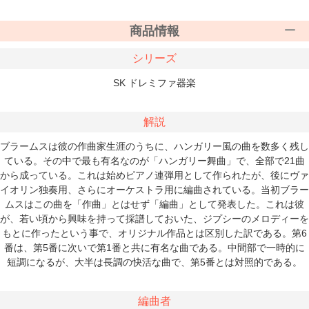
商品情報
シリーズ
SK ドレミファ器楽
解説
ブラームスは彼の作曲家生涯のうちに、ハンガリー風の曲を数多く残し
ている。その中で最も有名なのが「ハンガリー舞曲」で、全部で21曲
から成っている。これは始めピアノ連弾用として作られたが、後にヴァ
イオリン独奏用、さらにオーケストラ用に編曲されている。当初ブラー
ムスはこの曲を「作曲」とはせず「編曲」として発表した。これは彼
が、若い頃から興味を持って採譜しておいた、ジプシーのメロディーを
もとに作ったという事で、オリジナル作品とは区別した訳である。第6
番は、第5番に次いで第1番と共に有名な曲である。中間部で一時的に
短調になるが、大半は長調の快活な曲で、第5番とは対照的である。
編曲者