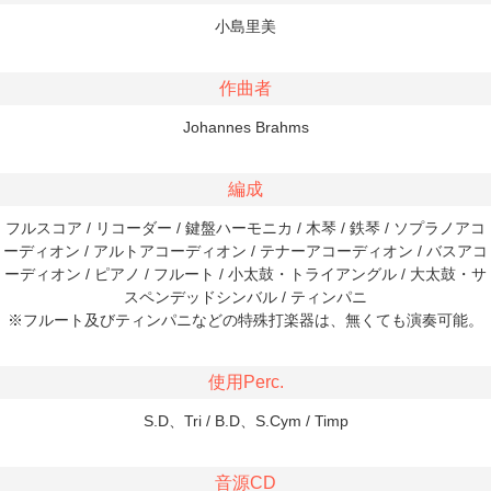
小島里美
作曲者
Johannes Brahms
編成
フルスコア / リコーダー / 鍵盤ハーモニカ / 木琴 / 鉄琴 / ソプラノアコ
ーディオン / アルトアコーディオン / テナーアコーディオン / バスアコ
ーディオン / ピアノ / フルート / 小太鼓・トライアングル / 大太鼓・サ
スペンデッドシンバル / ティンパニ
※フルート及びティンパニなどの特殊打楽器は、無くても演奏可能。
使用Perc.
S.D、Tri / B.D、S.Cym / Timp
音源CD