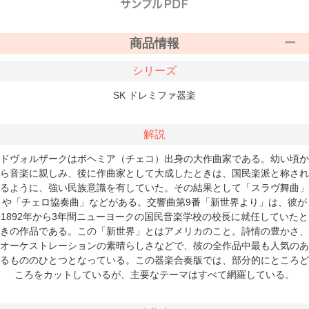
商品情報
シリーズ
SK ドレミファ器楽
解説
ドヴォルザークはボヘミア（チェコ）出身の大作曲家である。幼い頃か
ら音楽に親しみ、後に作曲家として大成したときは、国民楽派と称され
るように、強い民族意識を有していた。その結果として「スラヴ舞曲」
や「チェロ協奏曲」などがある。交響曲第9番「新世界より」は、彼が
1892年から3年間ニューヨークの国民音楽学校の校長に就任していたと
きの作品である。この「新世界」とはアメリカのこと。詩情の豊かさ、
オーケストレーションの素晴らしさなどで、彼の全作品中最も人気のあ
るもののひとつとなっている。この器楽合奏版では、部分的にところど
ころをカットしているが、主要なテーマはすべて網羅している。