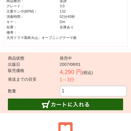
商品種別：
楽譜
グレード：
3.0
主要テンポ(BPM)：
132
演奏時間：
02分40秒
キー：
Dm
在庫：
在庫あり
備考：
大河ドラマ風林火山」オープニングテーマ曲
商品状態
発売中
出版日
2007/08/01
販売価格
4,290 円
(税込)
発送までの目安
1～3日
数量