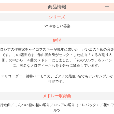
商品情報
シリーズ
SY やさしい器楽
解説
ロシアの作曲家チャイコフスキーが晩年に書いた、バレエのための音楽
です。この楽譜では、作曲者自身がセレクトした組曲「くるみ割り人
形」の中から、４曲のメドレーにしました。「花のワルツ」をメイン
に、有名なメロディーたちを３分程に凝縮しています。
※リコーダー、鍵盤ハーモニカ、ピアノの最低3名でもアンサンブルが
可能です。
メドレー収録曲
行進曲／こんぺい糖の精の踊り／ロシアの踊り（トレパック）／花のワ
ルツ