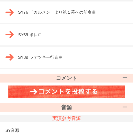
SY76 「カルメン」より第１幕への前奏曲
SY69 ボレロ
SY89 ラデツキー行進曲
コメント
音源
実演参考音源
SY音源