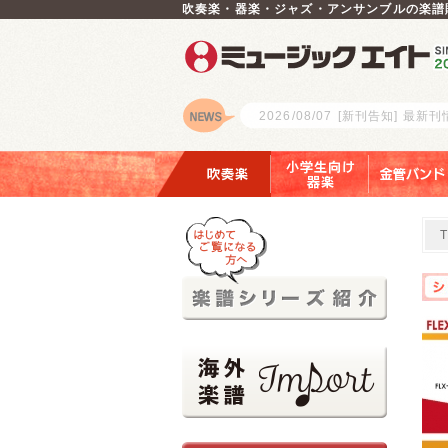
吹奏楽・器楽・ジャズ・アンサンブルの楽譜
2026/08/07
[新刊告知] 最新
ロゴ
吹奏楽
小学生向け器楽
金管バンド