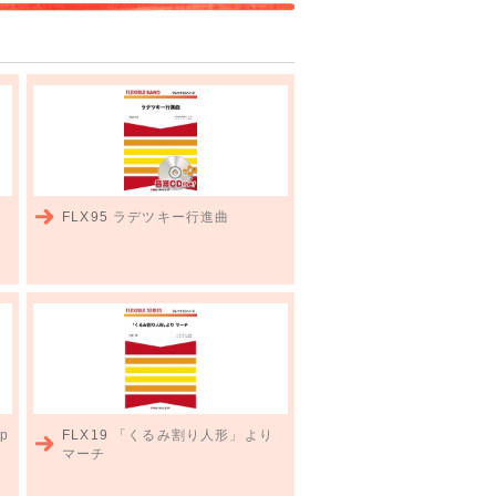
FLX95
ラデツキー行進曲
p
FLX19
「くるみ割り人形」より
マーチ