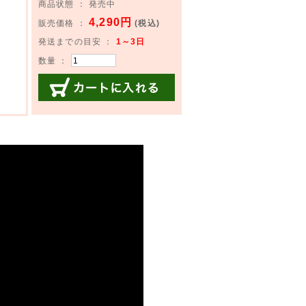
商品状態 ： 発売中
4,290円
販売価格 ：
(税込)
発送までの目安 ：
1～3日
数量 ：
カートに入れる