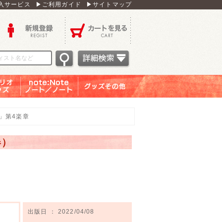
入サービス
▶ご利用ガイド
▶サイトマップ
新規登録
カートを見る
オグッ
note：Note ノー
グッズその他
ズ
ト／ノート
」第4楽章
器）
出版日 ： 2022/04/08