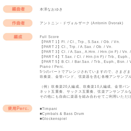
本澤なおゆき
編曲者
アントニン・ドヴォルザーク (Antonin Dvorak)
作曲者
Full Score
【PART 1】Fl. / Cl., Trp., S.Sax. / Ob. / Vn.
編成
【PART 2】Cl., Trp. / A.Sax. / Ob. / Vn.
【PART 3】Cl. / A.Sax., A.Hrn. / Hrn.(in F) / Vn. /
【PART 4】T.Sax. / Cl. / Hrn.(in F) / Trb., Euph., 
【PART 5】B.Cl. / Bar.Sax. / Trb., Euph., Bsn. / V
Piano / Perc.
5つのパートでアレンジされていますので、さまざ
吹奏楽、金管バンド、弦楽器を含む各種アンサンブ
（例）吹奏楽20人編成、吹奏楽10人編成、金管バ
ネット五重奏、サックス五重奏、弦楽アンサンブル
その他にも自由に楽器を組み合わせてご利用いただ
■Timpani
■Cymbals & Bass Drum
使用Perc.
■Glockenspiel