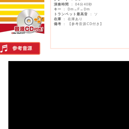
演奏時間
： 04分40秒
キー
： Dm→F→Dm
トランペット最高音
： ソ
在庫
： 在庫あり
備考
： 【参考音源CD付き】
実演参考音源