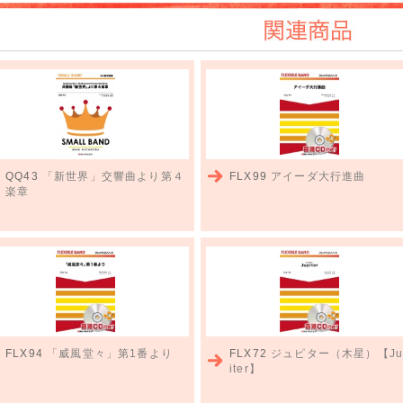
関連商品
QQ43
「新世界」交響曲より第４
FLX99
アイーダ大行進曲
楽章
FLX94
「威風堂々」第1番より
FLX72
ジュピター（木星）【Ju
iter】