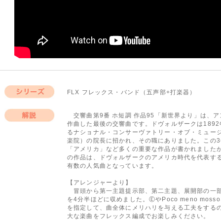
FLX フレックス・バンド（五声部+打楽器）
シリーズ
交響曲第9番 ホ短調 作品95「新世界より」は、ア
作曲した最後の交響曲です。ドヴォルザークは1892
解説
るナショナル・コンサーヴァトリー・オブ・ミュー
楽院）の院長に招かれ、その職にありました。この3
「アメリカ」など多くの重要な作品が書かれました
の作品は、ドヴォルザークのアメリカ時代を代表す
有数の人気曲となっています。
【アレンジャーより】
冒頭から第一主題提示部、第二主題、展開部の一部
を4分半ほどに収めました。ⒺやPoco meno mo
を指定して、曲全体にメリハリを与える工夫をする
大な楽曲をフレックス編成でお楽しみください。