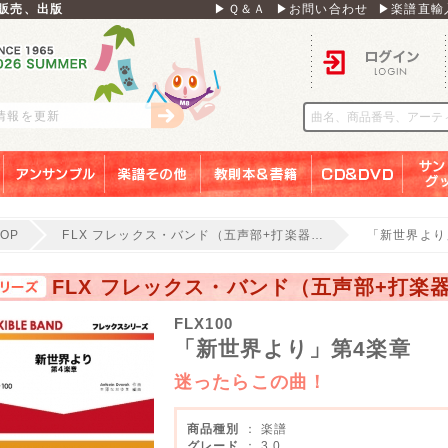
販売、出版
▶Ｑ＆Ａ
▶お問い合わせ
▶楽譜直輸
ログイン
刊情報を更新
アンサンブル
楽譜その他
教則本＆書籍
ＣＤ＆ＤＶＤ
サンリ
TOP
FLX フレックス・バンド（五声部+打楽器…
「新世界より
FLX フレックス・バンド（五声部+打楽
FLX100
「新世界より」第4楽章
迷ったらこの曲！
商品種別
： 楽譜
グレード
： 3.0