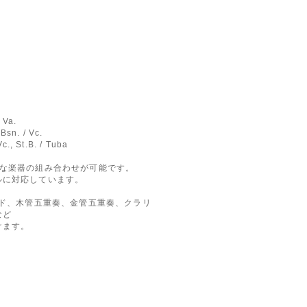
 Va.
Bsn. / Vc.
c., St.B. / Tuba
まな楽器の組み合わせが可能です。
ルに対応しています。
ンド、木管五重奏、金管五重奏、クラリ
など
けます。