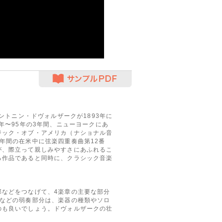
サンプルPDF
ントニン・ドヴォルザークが1893年に
年〜95年の3年間、ニューヨークにあ
ジック・オブ・アメリカ（ナショナル音
年間の在米中に弦楽四重奏曲第12番
が、際立って親しみやすさにあふれるこ
る作品であると同時に、クラシック音楽
などをつなげて、4楽章の主要な部分
ssoなどの弱奏部分は、楽器の種類やソロ
のも良いでしょう。ドヴォルザークの壮