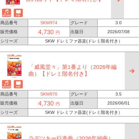
商品番号
SKW974
グレード
3.0
4,730
販売価格
出版日
2026/07/08
円
シリーズ
SKW ドレミファ器楽(ドレミ階名付き）
「威風堂々」第1番より（2026年編
曲）【ドレミ階名付き】
商品番号
SKW970
グレード
3.5
4,730
販売価格
出版日
2026/06/01
円
シリーズ
SKW ドレミファ器楽(ドレミ階名付き）
ラデツキー行進曲（2026年編曲）