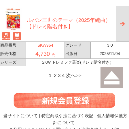
ルパン三世のテーマ（2025年編曲）
【ドレミ階名付き】
商品番号
SKW954
グレード
3.0
4,730
販売価格
出版日
2025/11/04
円
シリーズ
SKW ドレミファ器楽(ドレミ階名付き）
1
2
3
4
次へ>>
当サイトについて
|
特定商取引法に基づく表記
|
個人情報保護方
針について