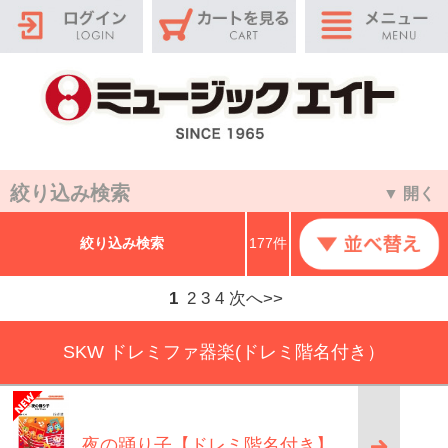
絞り込み検索
▼ 開く
絞り込み検索
177件
1
2
3
4
次へ>>
SKW ドレミファ器楽(ドレミ階名付き）
夜の踊り子【ドレミ階名付き】