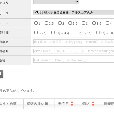
テゴリ
リーズ
レード
1
1.5
2
2.5
3
3.5
4
奏時間
～2分
2分～3分
3分～5分
5分～10
曲者名
曲者名
版社
0件の商品がございます。