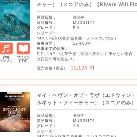
チャー）（スコアのみ）【Rivers Will Fl
商品状態：
発売中
商品番号：
MUSS1177
グレード：
5.0
シリーズ：
MUSS 輸入吹奏楽協奏曲（フルスコアのみ）
演奏時間：
19分00秒
発送までの目安：
約7～10日で入荷予定（現地出版社に在庫がない場合
は変動の可能性あり）
試聴サ
サンプ
10,120
円
販売価格 (税込)：
ンプル
ルPDF
マイ・ヘヴン・オブ・ラヴ（エドウィン・
ルネット・フィーチャー）（スコアのみ）【My 
商品状態：
発売中
商品番号：
MUSS1176
グレード：
3.5
シリーズ：
MUSS 輸入吹奏楽協奏曲（フルスコアのみ）