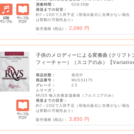
演奏時間：
02分35秒
発送までの目安：
約7～10日で入荷予定（現地出版社に在庫がない場合
は変動の可能性あり）
試聴サ
サンプ
2,090
円
販売価格 (税込)：
ンプル
ルPDF
子供のメロディーによる変奏曲 (クリフト
フィーチャー）（スコアのみ）【Variation On
商品状態：
発売中
商品番号：
MUSS1175
グレード：
2.5
シリーズ：
MUSS 輸入吹奏楽協奏曲（フルスコアのみ）
発送までの目安：
約7～10日で入荷予定（現地出版社に在庫がない場合
は変動の可能性あり）
3,850
円
販売価格 (税込)：
サンプ
ルPDF