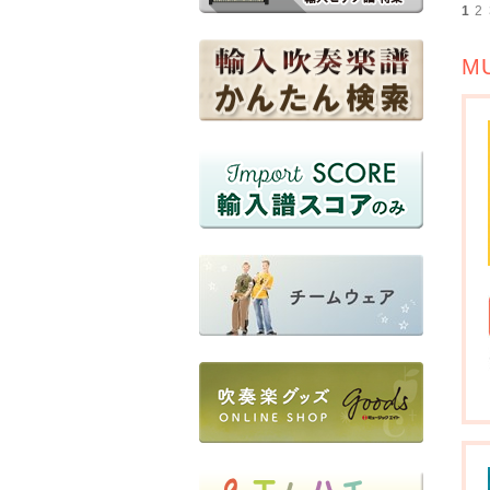
1
2
M