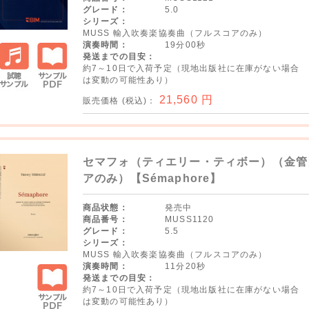
グレード：
5.0
シリーズ：
MUSS 輸入吹奏楽協奏曲（フルスコアのみ）
演奏時間：
19分00秒
発送までの目安：
約7～10日で入荷予定（現地出版社に在庫がない場合
は変動の可能性あり）
試聴サ
サンプ
21,560
円
販売価格 (税込)：
ンプル
ルPDF
セマフォ（ティエリー・ティボー）（金管
アのみ）【Sémaphore】
商品状態：
発売中
商品番号：
MUSS1120
グレード：
5.5
シリーズ：
MUSS 輸入吹奏楽協奏曲（フルスコアのみ）
演奏時間：
11分20秒
発送までの目安：
約7～10日で入荷予定（現地出版社に在庫がない場合
は変動の可能性あり）