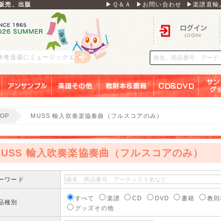
販売、出版
▶Ｑ＆Ａ
▶お問い合わせ
▶楽譜直輸
ログイン
 参考音源にミュージックエイト
アンサンブル
楽譜その他
教則本＆書籍
ＣＤ＆ＤＶＤ
サンリ
TOP
MUSS 輸入吹奏楽協奏曲（フルスコアのみ）
MUSS 輸入吹奏楽協奏曲（フルスコアのみ）
ーワード
すべて
楽譜
CD
DVD
書籍
教則
品種別
グッズその他