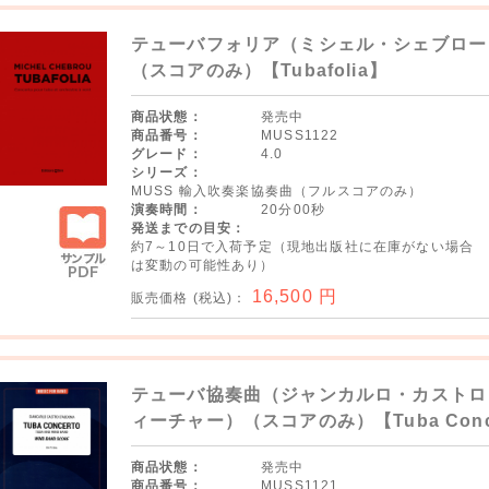
テューバフォリア（ミシェル・シェブロー
（スコアのみ）【Tubafolia】
商品状態：
発売中
商品番号：
MUSS1122
グレード：
4.0
シリーズ：
MUSS 輸入吹奏楽協奏曲（フルスコアのみ）
演奏時間：
20分00秒
発送までの目安：
約7～10日で入荷予定（現地出版社に在庫がない場合
は変動の可能性あり）
サンプ
16,500
円
販売価格 (税込)：
ルPDF
テューバ協奏曲（ジャンカルロ・カストロ
ィーチャー）（スコアのみ）【Tuba Conc
商品状態：
発売中
商品番号：
MUSS1121