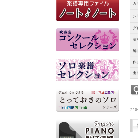
カ
シ
グ
演
編
作
出
74