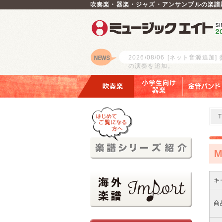
吹奏楽・器楽・ジャズ・アンサンブルの楽譜
2026/08/06
[ネット音源追加]
の演奏を追加。
ロゴ
吹奏楽
小学生向け器楽
金管バンド
キ
商