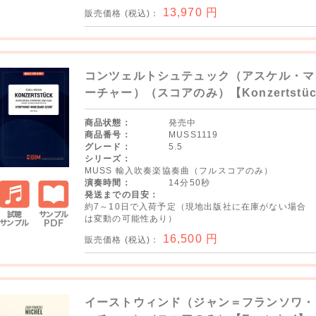
サンプ
13,970
円
販売価格 (税込)：
ルPDF
コンツェルトシュテュック（アスケル・マ
ーチャー）（スコアのみ）【Konzertstü
商品状態：
発売中
商品番号：
MUSS1119
グレード：
5.5
シリーズ：
MUSS 輸入吹奏楽協奏曲（フルスコアのみ）
演奏時間：
14分50秒
発送までの目安：
約7～10日で入荷予定（現地出版社に在庫がない場合
は変動の可能性あり）
試聴サ
サンプ
16,500
円
販売価格 (税込)：
ンプル
ルPDF
イーストウィンド（ジャン＝フランソワ・