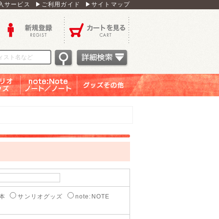
入サービス
▶ご利用ガイド
▶サイトマップ
新規登録
カートを見る
オグッ
note：Note ノー
グッズその他
ズ
ト／ノート
本
サンリオグッズ
note:NOTE