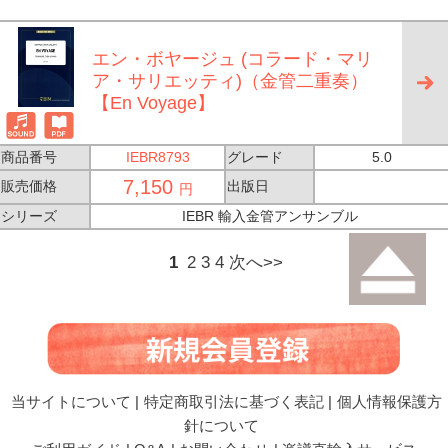
エン・ボヤージュ (コラード・マリ
ア・サリエッティ)（金管二重奏）
【En Voyage】
商品番号
IEBR8793
グレード
5.0
7,150
販売価格
出版日
円
シリーズ
IEBR 輸入金管アンサンブル
1
2
3
4
次へ>>
当サイトについて
|
特定商取引法に基づく表記
|
個人情報保護方
針について